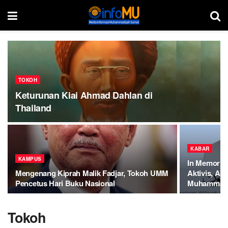
TOKOH
Keturunan Kiai Ahmad Dahlan di
Thailand
KABAR
KAMPUS
In Memoriam
Mengenang Kiprah Malik Fadjar, Tokoh UMM
Aktivis, Aka
Pencetus Hari Buku Nasional
Muhammad
Tokoh