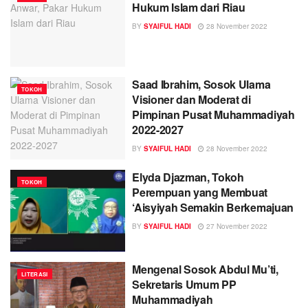
Hukum Islam dari Riau
BY
SYAIFUL HADI
28 November 2022
Saad Ibrahim, Sosok Ulama
TOKOH
Visioner dan Moderat di
Pimpinan Pusat Muhammadiyah
2022-2027
BY
SYAIFUL HADI
28 November 2022
Elyda Djazman, Tokoh
TOKOH
Perempuan yang Membuat
‘Aisyiyah Semakin Berkemajuan
BY
SYAIFUL HADI
27 November 2022
Mengenal Sosok Abdul Mu’ti,
LITERASI
Sekretaris Umum PP
Muhammadiyah