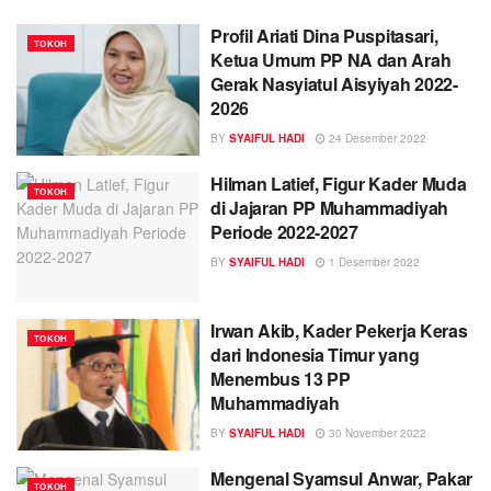
Profil Ariati Dina Puspitasari,
TOKOH
Ketua Umum PP NA dan Arah
Gerak Nasyiatul Aisyiyah 2022-
2026
BY
SYAIFUL HADI
24 Desember 2022
Hilman Latief, Figur Kader Muda
TOKOH
di Jajaran PP Muhammadiyah
Periode 2022-2027
BY
SYAIFUL HADI
1 Desember 2022
Irwan Akib, Kader Pekerja Keras
TOKOH
dari Indonesia Timur yang
Menembus 13 PP
Muhammadiyah
BY
SYAIFUL HADI
30 November 2022
Mengenal Syamsul Anwar, Pakar
TOKOH