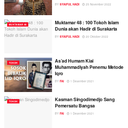
BY
SYAIFUL HADI
25 November 2022
Muktamar 48 : 100 Tokoh Islam
MUKTAMAR 48
Dunia akan Hadir di Surakarta
BY
SYAIFUL HADI
20 Oktober 2022
As’ad Humam Kiai
TOKOH
Muhammadiyah Penemu Metode
Iqro
BY
FAI
1 Desember 2021
Kasman Singodimedjo Sang
TOKOH
Pemersatu Bangsa
BY
FAI
1 Desember 2021