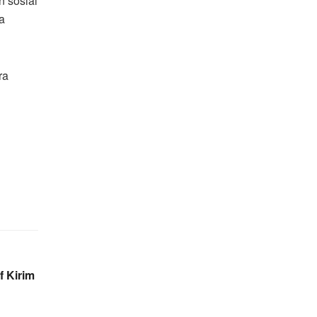
 sosial
a
ra
f Kirim