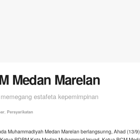
M Medan Marelan
 memegang estafeta kepemimpinan
ar
,
Persyarikatan
a Muhammadiyah Medan Marelan berlangsunng, Ahad (13/9)
ri Ketua PDPM Kota Medan Muhammad Irsyad, Ketua PCM Med