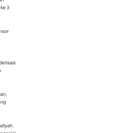
ke 3
nsor
erisasi
a
kan,
ang
diyah.