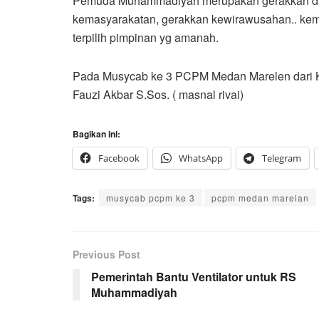
Pemuda Muhammadiyah merupakan gerakkan dakw
kemasyarakatan, gerakkan kewirawusahan.. ke
terpilih pimpinan yg amanah.
Pada Musycab ke 3 PCPM Medan Marelen dari K
Fauzi Akbar S.Sos. ( masnal rivai)
Bagikan ini:
Facebook
WhatsApp
Telegram
Tags:
musycab pcpm ke 3
pcpm medan marelan
Previous Post
Pemerintah Bantu Ventilator untuk RS
Muhammadiyah