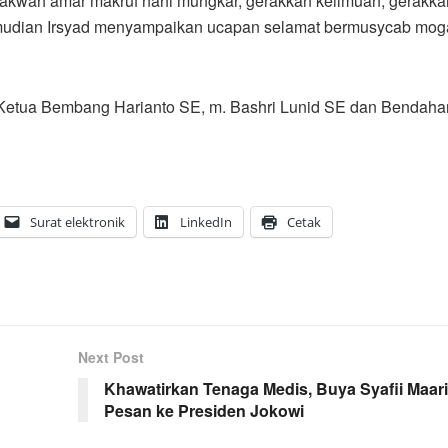
ah amar makruf nahi mungkar, gerakkan keilmuan, gerakkan
mudian Irsyad menyampaikan ucapan selamat bermusycab mog
etua Bembang Harianto SE, m. Bashri Lunid SE dan Bendaha
Surat elektronik
LinkedIn
Cetak
Next Post
Khawatirkan Tenaga Medis, Buya Syafii Maari
Pesan ke Presiden Jokowi