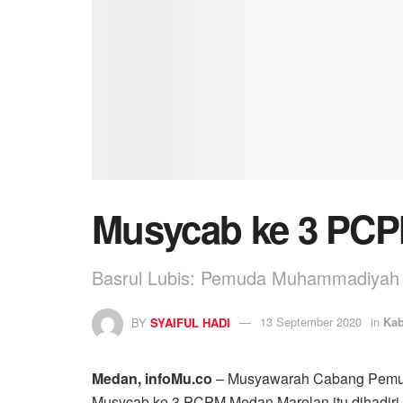
Musycab ke 3 PCP
Basrul Lubis: Pemuda Muhammadiyah
BY
SYAIFUL HADI
13 September 2020
in
Kab
Medan, infoMu.co
– Musyawarah Cabang Pemud
Musycab ke 3 PCPM Medan Marelan itu dihadi