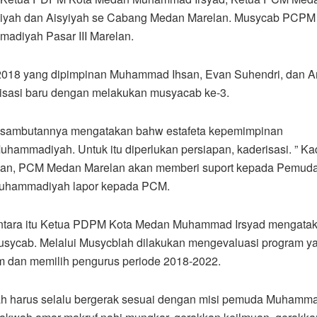
iyah dan Aisyiyah se Cabang Medan Marelan. Musycab PCPM 
madiyah Pasar III Marelan.
018 yang dipimpinan Muhammad Ihsan, Evan Suhendri, dan A
eisasi baru dengan melakukan musyacab ke-3.
 sambutannya mengatakan bahw estafeta kepemimpinan
mmadiyah. Untuk itu diperlukan persiapan, kaderisasi. ” Kad
katakan, PCM Medan Marelan akan memberi suport kepada Pemud
Muhammadiyah lapor kepada PCM.
tara itu Ketua PDPM Kota Medan Muhammad Irsyad mengata
Musycab. Melalui Musycblah dilakukan mengevaluasi program y
m dan memilih pengurus periode 2018-2022.
harus selalu bergerak sesuai dengan misi pemuda Muhamma