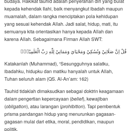
budaya. Hakikat tauhid adalah penyerahan diri yang bulat
kepada kehendak Ilahi, baik menyangkut ibadah maupun
muamalah, dalam rangka menciptakan pola kehidupan
yang sesuai kehendak Allah. Jadi salat, hidup, mati, itu
semuanya kita orientasikan hanya kepada Allah dan
karena Allah. Sebagaimana Firman Allah SWT:
قُلْ اِنَّ صَلَاتِيْ وَنُسُكِيْ وَمَحْيَايَ وَمَمَاتِيْ لِلّٰهِ رَبِّ الْعٰلَمِيْنَۙ
Katakanlah (Muhammad), “Sesungguhnya salatku,
ibadahku, hidupku dan matiku hanyalah untuk Allah,
Tuhan seluruh alam (QS. Al-An’am: 162)
Tauhid tidaklah dimaksudkan sebagai doktrin keagamaan
dalam pengertian kepercayaan (
belief
), kewajiban
(
obligation
), atau larangan (
prohibition
). Tapi pembentuk
prisma pandangan hidup yang menurunkan gagasan-
gagasan mulai dari etika, moral, pendidikan, maupun
politik.