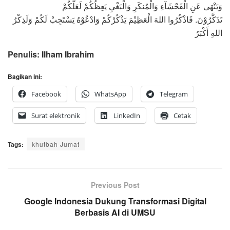
وَيَنْهَى عَنِ الْفَحْشَآءِ وَالْمُنكَرِ وَالْبَغْيِ يَعِظُكُمْ لَعَلَّكُمْ
فَاذْكُرُوا اللهَ الْعَظِيْمَ يَذْكُرْكُمْ وَادْعُوْهُ يَسْتَجِبْ لَكُمْ وَلَذِكْرُ
.
تَذَكَّرُوْنَ
اللهِ أَكْبَرُ
Penulis: Ilham Ibrahim
Bagikan ini:
Facebook
WhatsApp
Telegram
Surat elektronik
LinkedIn
Cetak
Tags:
khutbah Jumat
Previous Post
Google Indonesia Dukung Transformasi Digital
Berbasis AI di UMSU