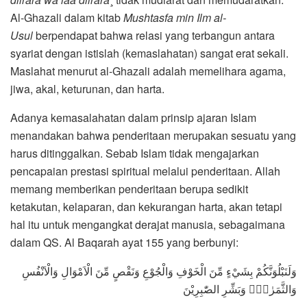
Al-Ghazali dalam kitab
Mushtasfa min Ilm al-
Usul
berpendapat bahwa relasi yang terbangun antara
syariat dengan istislah (kemaslahatan) sangat erat sekali.
Maslahat menurut al-Ghazali adalah memelihara agama,
jiwa, akal, keturunan, dan harta.
Adanya kemasalahatan dalam prinsip ajaran Islam
menandakan bahwa penderitaan merupakan sesuatu yang
harus ditinggalkan. Sebab Islam tidak mengajarkan
pencapaian prestasi spiritual melalui penderitaan. Allah
memang memberikan penderitaan berupa sedikit
ketakutan, kelaparan, dan kekurangan harta, akan tetapi
hal itu untuk mengangkat derajat manusia, sebagaimana
dalam QS. Al Baqarah ayat 155 yang berbunyi:
وَلَنَبْلُوَنَّكُمْ بِشَيْءٍ مِّنَ الْخَوْفِ وَالْجُوْعِ وَنَقْصٍ مِّنَ الْاَمْوَالِ وَالْاَنْفُسِ
وَالثَّمَرٰتِۗ وَبَشِّرِ الصّٰبِرِيْنَ