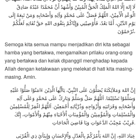
لَا إِلهَ إِلَّا اللهُ الْمَلِكُ الْحَقُّ الْمُبِيْنُ وَأَشْهَدُ أَنَّ مُحَمَّدًا عَبْدُهُ صَادِقُ
الْوَعْدِ الْأَمِيْنُ، اللّهُمَّ فَصَلِّ عَلَى مُحَمَّدٍ وَآلِهِ وَأَصْحَابِهِ وَمَنْ تَبِعَهُ إِلَى
يَوْمِ الدِّيْنِ، أَمَّا بَعْدُ، فَأُوْصِيْنِي وَإِيَّاكُمْ بِتَقْوَى اللهِ حَقَّ تُقَاتِهِ لَعَلَّكُمْ
تُرْحَمُوْنَ،
Semoga kita semua mampu menjadikan diri kita sebagai
hamba yang bertakwa, mengamalkan prilaku orang-orang
yang bertakwa dan kelak dipanggil menghadap kepada
Allah dengan ketakwaan yang melekat di hati kita masing-
masing. Amin.
إِنَّ اللهَ وَمَلاَئِكَتَهُ يُصَلُّوْنَ عَلَى النَّبِيِّ، يَاأَيُّهاَ الَّذِيْنَ ءَامَنُوْا صَلُّوْا عَلَيْهِ
اَللَّهُمَّ صَلِّ وَسَلِّمْ وَبَارِكْ عَلَى مُحَمَّدٍ وَعَلَى آلِهِ
.
وَسَلِّمُوْا تَسْلِيْمًا
اَللَّهُمَّ اغْفِرْ لِلْمُسْلِمِيْنَ
.
وَأَصْحَابِهِ وَقَرَابَتِهِ وَأَزْوَاجِهِ وَذُرِّيَّاتِهِ أَجْمَعِيْنَ
وَالْمُسْلِمَاتِ وَالْمُؤْمِنِيْنَ وَالْمُؤْمِنَاتِ اْلأَحْيَاءِ مِنْهُمْ وَاْلأَمْوَاتِ، إِنَّكَ
قَرِيْبٌ مُجِيْبُ الدَّعَوَاتِ وَيَا قَاضِيَ الْحَاجَاتِ
.
عِبَادَ اللهِ، إِنَّ اللهَ يَأْمُرُكُمْ بِالْعَدْلِ وَاْلإِحْسَانِ وَإِيتَآئِ ذِي الْقُرْبَى