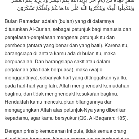
وَلِتُكْمِلُوا الْعِدَّةَ وَلِتُكَبِّرُوا اللّٰهَ عَلٰى مَا هَدٰىكُمْ وَلَعَلَّكُمْ تَشْكُرُوْنَ
Bulan Ramadan adalah (bulan) yang di dalamnya
diturunkan Al-Qur’an, sebagai petunjuk bagi manusia dan
penjelasan-penjelasan mengenai petunjuk itu dan
pembeda (antara yang benar dan yang batil). Karena itu,
barangsiapa di antara kamu ada di bulan itu, maka
berpuasalah. Dan barangsiapa sakit atau dalam
perjalanan (dia tidak berpuasa), maka (wajib
menggantinya), sebanyak hari yang ditinggalkannya itu,
pada hari-hari yang lain. Allah menghendaki kemudahan
bagimu, dan tidak menghendaki kesukaran bagimu.
Hendaklah kamu mencukupkan bilangannya dan
mengagungkan Allah atas petunjuk-Nya yang diberikan
kepadamu, agar kamu bersyukur (QS. Al-Baqarah: 185).
Dengan prinsip kemudahan ini pula, tidak semua orang
diwajibkan berpuasa. Namun secara umum terdapat dua