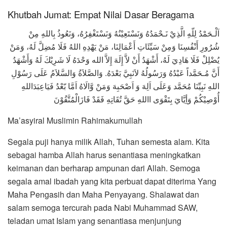
Khutbah Jumat: Empat Nilai Dasar Beragama
اَلْـحَمْدُ لِلّهِ الَّذِيْ نَـحْمَدُهُ وَنَسْتَعِيْنُهُ وَنَسْتَغْفِرُهُ، وَنَعُوذُ بِاللهِ مِنْ
شُرُورِ أَنْفُسِنَا وَمِنْ سَيِّئَاتِ أَعْمَالِنَا، مَنْ يَهْدِهِ اللهُ فَلَا مُضِلَّ لَهُ، وَمَنْ
يُضْلِلْ فَلَا هَادِيَ لَهُ، أَشْهَدُ أَنْ لاَّ إِلَهَ إِلاَّ الله وَحْدَهُ لَا شَرِيْكَ لَهُ وَأَشْهَدُ
وَالصَّلاَةُ وَالسَّلاَمُ عَلَى رَسُوْلِ
.
أَنَّ مُـحَمَّداً عَبْدُهُ وَرَسُولُهُ لاَنَبِيَّ بَعْدَهُ
اللهِ نَبِيِّنَا مُحَمَّد وَعَلَى اَلِهَ وَ اَصْحَبِهَ وَمَنْ وَّالَاهُ اَمَّا بّعْدُ فَيَاعِبَدَاللهِ
أُوْصِيْكُمْ وَأِيَّايَ بِتَقْوَى االلهِ حَقَّ تُقَاتِهِ فَقَدْ فَازَالْمُتَّقُوْنَ
Ma’asyiral Muslimin Rahimakumullah
Segala puji hanya milik Allah, Tuhan semesta alam. Kita
sebagai hamba Allah harus senantiasa meningkatkan
keimanan dan berharap ampunan dari Allah. Semoga
segala amal ibadah yang kita perbuat dapat diterima Yang
Maha Pengasih dan Maha Penyayang. Shalawat dan
salam semoga tercurah pada Nabi Muhammad SAW,
teladan umat Islam yang senantiasa menjunjung