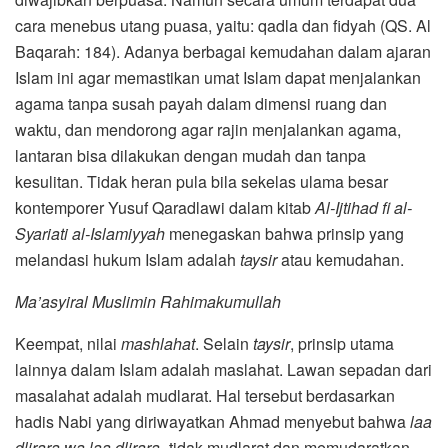
cara menebus utang puasa, yaitu: qadla dan fidyah (QS. Al
Baqarah: 184). Adanya berbagai kemudahan dalam ajaran
Islam ini agar memastikan umat Islam dapat menjalankan
agama tanpa susah payah dalam dimensi ruang dan
waktu, dan mendorong agar rajin menjalankan agama,
lantaran bisa dilakukan dengan mudah dan tanpa
kesulitan. Tidak heran pula bila sekelas ulama besar
kontemporer Yusuf Qaradlawi dalam kitab
Al-Ijtihad fi al-
Syariati al-Islamiyyah
menegaskan bahwa prinsip yang
melandasi hukum Islam adalah
taysir
atau kemudahan.
Ma’asyiral Muslimin Rahimakumullah
Keempat, nilai
mashlahat
. Selain
taysir
, prinsip utama
lainnya dalam Islam adalah maslahat. Lawan sepadan dari
masalahat adalah mudlarat. Hal tersebut berdasarkan
hadis Nabi yang diriwayatkan Ahmad menyebut bahwa
laa
dlirara wa laa dlirara
¸ tidak mudlarat dan memudaratkan.