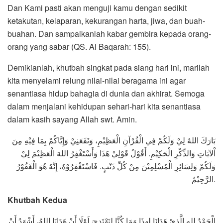
Dan Kami pasti akan menguji kamu dengan sedikit
ketakutan, kelaparan, kekurangan harta, jiwa, dan buah-
buahan. Dan sampaikanlah kabar gembira kepada orang-
orang yang sabar (QS. Al Baqarah: 155).
Demikianlah, khutbah singkat pada siang hari ini, marilah
kita menyelami relung nilai-nilai beragama ini agar
senantiasa hidup bahagia di dunia dan akhirat. Semoga
dalam menjalani kehidupan sehari-hari kita senantiasa
dalam kasih sayang Allah swt. Amin.
بَارَكَ اللهُ لِيْ وَلَكُمْ فِي الْقُرْآنِ الْعَظِيْمِ، وَنَفَعَنِيْ وَإِيَّاكُمْ بِمَا فِيْهِ مِنَ
أَقُوْلُ قَوْلِيْ هَذَا وَأَسْتَغْفِرُ اللهَ الْعَظِيْمَ لِيْ
.
اْلآيَاتِ وَالذِّكْرِ الْحَكِيْمِ
فَاسْتَغْفِرُوْهُ، إِنَّهُ هُوَ الْغَفُوْرُ
.
وَلَكُمْ وَلِسَائِرِ الْمُسْلِمِيْنَ مِنْ كُلِّ ذَنْبٍ
الرَّحِيْمُ
.
Khutbah Kedua
الْحَمْدُ للهِ الَّذِيْ هَدَانَا لِهذَا وَمَا كُنَّا لِنَهْتَدِيَ لَوْلَا أَنْ هَدَانَا اللهُ، أَشْهَدُ أَنْ