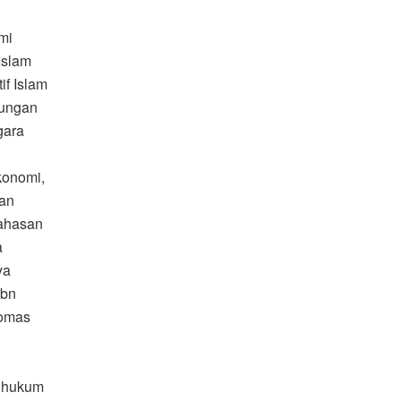
mi
Islam
if Islam
rungan
gara
konomi,
gan
bahasan
a
ya
Ibn
homas
i hukum