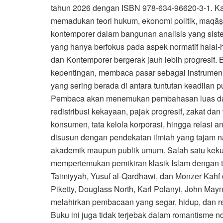
tahun 2026 dengan ISBN 978-634-96620-3-1. Kary
memadukan teori hukum, ekonomi politik, maqāṣid
kontemporer dalam bangunan analisis yang sistem
yang hanya berfokus pada aspek normatif halal
dan Kontemporer bergerak jauh lebih progresif.
kepentingan, membaca pasar sebagai instrumen 
yang sering berada di antara tuntutan keadilan p
Pembaca akan menemukan pembahasan luas dan kri
redistribusi kekayaan, pajak progresif, zakat dan
konsumen, tata kelola korporasi, hingga relasi 
disusun dengan pendekatan ilmiah yang tajam
akademik maupun publik umum. Salah satu kekuat
mempertemukan pemikiran klasik Islam dengan t
Taimiyyah, Yusuf al-Qardhawi, dan Monzer Kahf 
Piketty, Douglass North, Karl Polanyi, John May
melahirkan pembacaan yang segar, hidup, dan r
Buku ini juga tidak terjebak dalam romantisme no