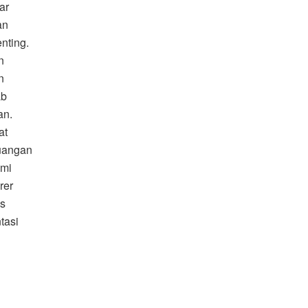
ar
an
nting.
n
n
ab
an.
at
euangan
omi
rer
is
tasi