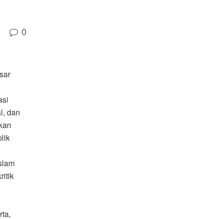
0
sar
asi
l, dan
kkan
lik
Islam
itik
rta,