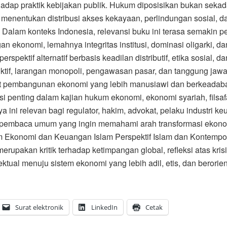
rhadap praktik kebijakan publik. Hukum diposisikan bukan sekad
 menentukan distribusi akses kekayaan, perlindungan sosial, d
Dalam konteks Indonesia, relevansi buku ini terasa semakin pe
ekonomi, lemahnya integritas institusi, dominasi oligarki, da
spektif alternatif berbasis keadilan distributif, etika sosial, da
ktif, larangan monopoli, pengawasan pasar, dan tanggung jaw
ret pembangunan ekonomi yang lebih manusiawi dan berkeadab
si penting dalam kajian hukum ekonomi, ekonomi syariah, filsaf
ya ini relevan bagi regulator, hakim, advokat, pelaku industri k
ga pembaca umum yang ingin memahami arah transformasi ekon
m Ekonomi dan Keuangan Islam Perspektif Islam dan Kontempo
rupakan kritik terhadap ketimpangan global, refleksi atas kris
tual menuju sistem ekonomi yang lebih adil, etis, dan berorien
Surat elektronik
LinkedIn
Cetak