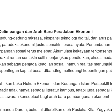
 Ketimpangan dan Arah Baru Peradaban Ekonomi
edung-gedung raksasa, ekspansi teknologi digital, dan arus pa
, paradoks ekonomi justru semakin terasa nyata. Pertumbuhan
timpangan sosial terus melebar. Akumulasi kekayaan terkonsentr
akat rentan semakin sulit menjangkau pendidikan, akses moda
kan sebagai penjaga keadilan sosial, namun realitas menunju
epentingan kapital besar dibanding melindungi kepentingan pub
melahirkan buku Hukum Ekonomi dan Keuangan Islam Perspektif 
ir tidak hanya sebagai literatur kampus, tetapi juga sebagai kr
igus tawaran konseptual bagi arah baru pembangunan ekonomi
Firmanda Dardin, buku ini diterbitkan oleh Pustaka Kita, Yogyaka