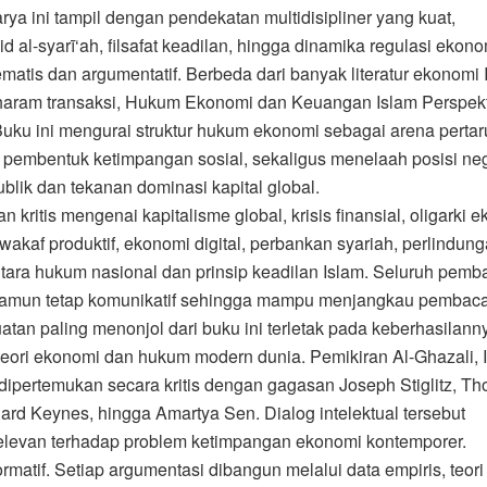
a ini tampil dengan pendekatan multidisipliner yang kuat,
 al-syarī‘ah, filsafat keadilan, hingga dinamika regulasi ekono
atis dan argumentatif. Berbeda dari banyak literatur ekonomi 
-haram transaksi, Hukum Ekonomi dan Keuangan Islam Perspekt
 Buku ini mengurai struktur hukum ekonomi sebagai arena perta
pembentuk ketimpangan sosial, sekaligus menelaah posisi ne
ublik dan tekanan dominasi kapital global.
tis mengenai kapitalisme global, krisis finansial, oligarki e
 wakaf produktif, ekonomi digital, perbankan syariah, perlindun
antara hukum nasional dan prinsip keadilan Islam. Seluruh pem
 namun tetap komunikatif sehingga mampu menjangkau pembac
an paling menonjol dari buku ini terletak pada keberhasilann
eori ekonomi dan hukum modern dunia. Pemikiran Al-Ghazali, 
dipertemukan secara kritis dengan gagasan Joseph Stiglitz, T
nard Keynes, hingga Amartya Sen. Dialog intelektual tersebut
elevan terhadap problem ketimpangan ekonomi kontemporer.
rmatif. Setiap argumentasi dibangun melalui data empiris, teor