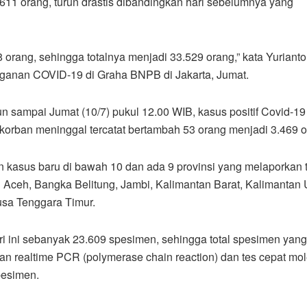
.611 orang, turun drastis dibandingkan hari sebelumnya yang
8 orang, sehingga totalnya menjadi 33.529 orang,” kata Yuriant
ganan COVID-19 di Graha BNPB di Jakarta, Jumat.
 sampai Jumat (10/7) pukul 12.00 WIB, kasus positif Covid-19
 korban meninggal tercatat bertambah 53 orang menjadi 3.469 o
n kasus baru di bawah 10 dan ada 9 provinsi yang melaporkan 
h Aceh, Bangka Belitung, Jambi, Kalimantan Barat, Kalimantan 
usa Tenggara Timur.
ri ini sebanyak 23.609 spesimen, sehingga total spesimen yang
n realtime PCR (polymerase chain reaction) dan tes cepat mol
pesimen.