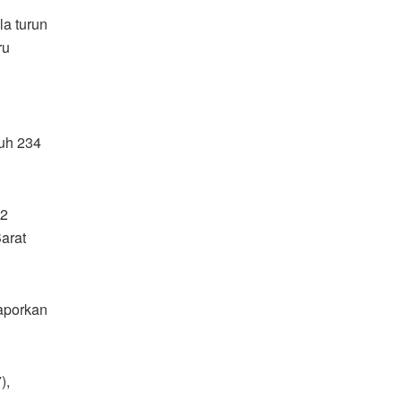
la turun
ru
uh 234
32
arat
aporkan
),