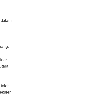
o dalam
rang.
tidak
Utara,
 telah
ekuler