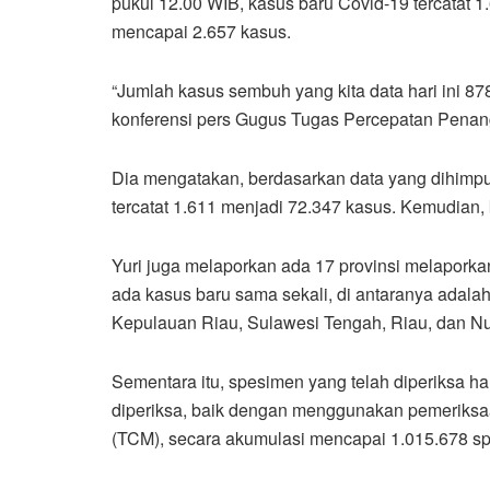
pukul 12.00 WIB, kasus baru Covid-19 tercatat 1
mencapai 2.657 kasus.
“Jumlah kasus sembuh yang kita data hari ini 87
konferensi pers Gugus Tugas Percepatan Penan
Dia mengatakan, berdasarkan data yang dihimpun
tercatat 1.611 menjadi 72.347 kasus. Kemudian,
Yuri juga melaporkan ada 17 provinsi melaporka
ada kasus baru sama sekali, di antaranya adala
Kepulauan Riau, Sulawesi Tengah, Riau, dan N
Sementara itu, spesimen yang telah diperiksa ha
diperiksa, baik dengan menggunakan pemeriksaa
(TCM), secara akumulasi mencapai 1.015.678 s