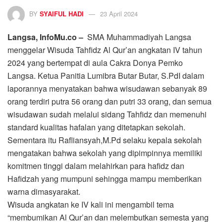
BY
SYAIFUL HADI
23 April 2024
Langsa, InfoMu.co –
SMA Muhammadiyah Langsa
menggelar Wisuda Tahfidz Al Qur’an angkatan IV tahun
2024 yang bertempat di aula Cakra Donya Pemko
Langsa. Ketua Panitia Lumibra Butar Butar, S.PdI dalam
laporannya menyatakan bahwa wisudawan sebanyak 89
orang terdiri putra 56 orang dan putri 33 orang, dan semua
wisudawan sudah melalui sidang Tahfidz dan memenuhi
standard kualitas hafalan yang ditetapkan sekolah.
Sementara itu Rafliansyah,M.Pd selaku kepala sekolah
mengatakan bahwa sekolah yang dipimpinnya memiliki
komitmen tinggi dalam melahirkan para hafidz dan
Hafidzah yang mumpuni sehingga mampu memberikan
warna dimasyarakat.
Wisuda angkatan ke IV kali ini mengambil tema
“membumikan Al Qur’an dan melembutkan semesta yang