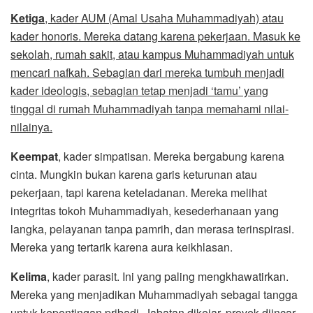
Ketiga
, kader AUM (Amal Usaha Muhammadiyah) atau
kader honoris. Mereka datang karena pekerjaan. Masuk ke
sekolah, rumah sakit, atau kampus Muhammadiyah untuk
mencari nafkah. Sebagian dari mereka tumbuh menjadi
kader ideologis, sebagian tetap menjadi ‘tamu’ yang
tinggal di rumah Muhammadiyah tanpa memahami nilai-
nilainya.
Keempat
, kader simpatisan. Mereka bergabung karena
cinta. Mungkin bukan karena garis keturunan atau
pekerjaan, tapi karena keteladanan. Mereka melihat
integritas tokoh Muhammadiyah, kesederhanaan yang
langka, pelayanan tanpa pamrih, dan merasa terinspirasi.
Mereka yang tertarik karena aura keikhlasan.
Kelima
, kader parasit. Ini yang paling mengkhawatirkan.
Mereka yang menjadikan Muhammadiyah sebagai tangga
untuk kepentingan pribadi. Jabatan dikejar, proyek diincar,