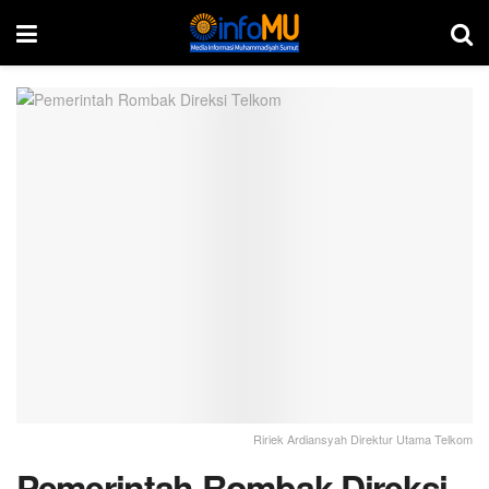
Ririek Ardiansyah Direktur Utama Telkom
Pemerintah Rombak Direksi