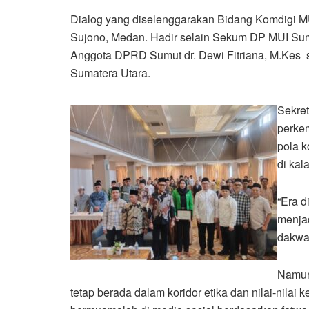
Dialog yang diselenggarakan Bidang Komdigi MU
Sujono, Medan. Hadir selain Sekum DP MUI Sumu
Anggota DPRD Sumut dr. Dewi Fitriana, M.Kes s
Sumatera Utara.
Sekre
perke
pola k
di kal
“Era d
menjad
dakwah
Namun
tetap berada dalam koridor etika dan nilai-nila