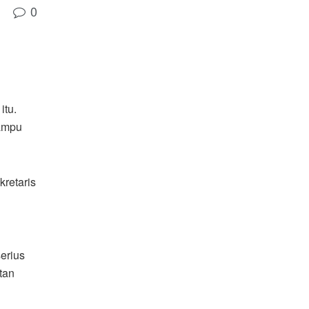
0
itu.
mampu
kretaris
erius
tan