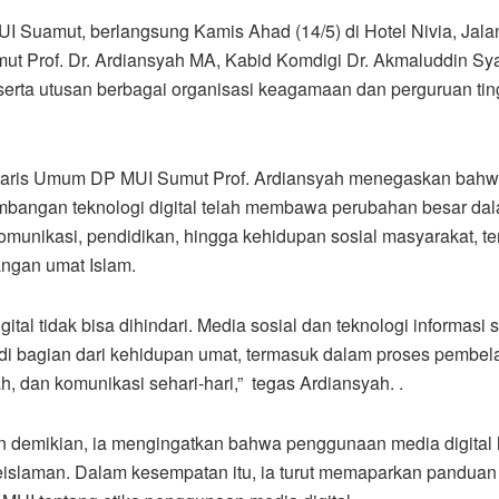
I Suamut, berlangsung Kamis Ahad (14/5) di Hotel Nivia, Jala
t Prof. Dr. Ardiansyah MA, Kabid Komdigi Dr. Akmaluddin Sya
erta utusan berbagai organisasi keagamaan dan perguruan ting
taris Umum DP MUI Sumut Prof. Ardiansyah menegaskan bah
mbangan teknologi digital telah membawa perubahan besar da
omunikasi, pendidikan, hingga kehidupan sosial masyarakat, t
angan umat Islam.
igital tidak bisa dihindari. Media sosial dan teknologi informasi
i bagian dari kehidupan umat, termasuk dalam proses pembela
, dan komunikasi sehari-hari,” tegas Ardiansyah. .
 demikian, ia mengingatkan bahwa penggunaan media digital 
i keislaman. Dalam kesempatan itu, ia turut memaparkan panduan