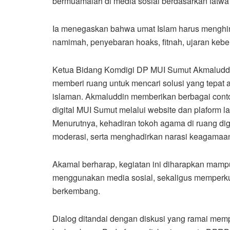
bermuamalah di media sosial berdasarkan fatwa 
Ia menegaskan bahwa umat Islam harus menghind
namimah, penyebaran hoaks, fitnah, ujaran keb
Ketua Bidang Komdigi DP MUI Sumut Akmaluddin 
memberi ruang untuk mencari solusi yang tepat a
islaman. Akmaluddin memberikan berbagai contoh 
digital MUI Sumut melalui website dan plaform la
Menurutnya, kehadiran tokoh agama di ruang digi
moderasi, serta menghadirkan narasi keagamaan
Akamal berharap, kegiatan ini diharapkan mamp
menggunakan media sosial, sekaligus memperkua
berkembang.
Dialog ditandai dengan diskusi yang ramai mempe