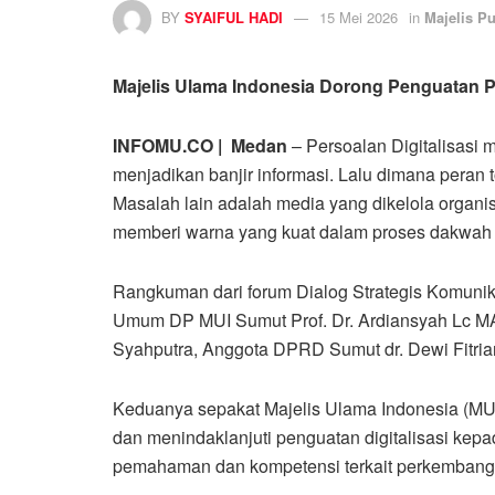
BY
SYAIFUL HADI
15 Mei 2026
in
Majelis P
Majelis Ulama Indonesia Dorong Penguatan 
INFOMU.CO | Medan
– Persoalan Digitalisasi m
menjadikan banjir informasi. Lalu dimana peran to
Masalah lain adalah media yang dikelola organ
memberi warna yang kuat dalam proses dakwah
Rangkuman dari forum Dialog Strategis Komunikas
Umum DP MUI Sumut Prof. Dr. Ardiansyah Lc M
Syahputra, Anggota DPRD Sumut dr. Dewi Fitria
Keduanya sepakat Majelis Ulama Indonesia (MUI
dan menindaklanjuti penguatan digitalisasi ke
pemahaman dan kompetensi terkait perkembangan