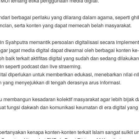
MUI tentang etika penggunaan media digital.
ari berbagai perilaku yang dilarang dalam agama, seperti ghi
encian, serta konten yang dapat memecah belah masyarakat.
Syahputra memantik persoalan digitalisasi secara implementa
gar jagat media digital dapat diwarnai oleh berbagai konten ke-
baik terkait aktifitas digital yang sudah dan sedang dilakukan
in seperti podcast dan live straeming.
tal diperlukan untuk memberikan edukasi, menebarkan nilai-nil
 yang menyejukkan di tengah derasnya arus informasi.
u membangun kesadaran kolektif masyarakat agar lebih bijak 
t fungsi dakwah dan komunikasi keumatan di era digital yang 
rtanyakan kenapa konten-konten terkait Islam sangat sulkit u