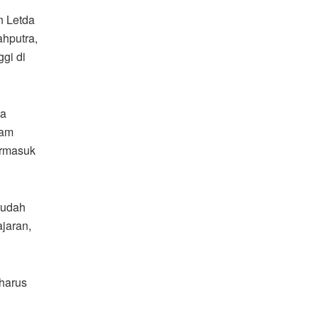
n Letda
hputra,
gi di
wa
lam
ermasuk
 sudah
jaran,
harus