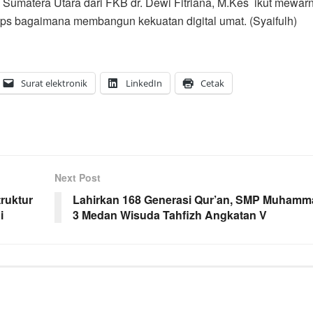
umatera Utara dari FKB dr. Dewi Fitriana, M.Kes ikut mewarn
tips bagaimana membangun kekuatan digital umat. (Syaifulh)
Surat elektronik
LinkedIn
Cetak
Next Post
ruktur
Lahirkan 168 Generasi Qur’an, SMP Muhamm
i
3 Medan Wisuda Tahfizh Angkatan V