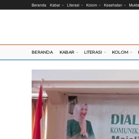
Beranda
Kabar
Literasi
Kolom
Kesehatan
Mukt
BERANDA
KABAR
LITERASI
KOLOM