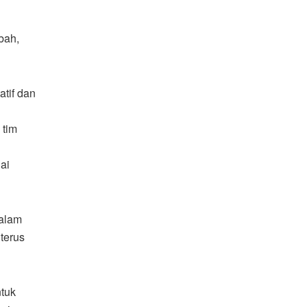
bah,
tif dan
 tim
ai
dalam
terus
ntuk