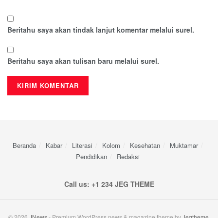
Beritahu saya akan tindak lanjut komentar melalui surel.
Beritahu saya akan tulisan baru melalui surel.
Beranda
Kabar
Literasi
Kolom
Kesehatan
Muktamar
Pendidikan
Redaksi
Call us: +1 234 JEG THEME
© 2026
JNews
- Premium WordPress news & magazine theme by
Jegtheme
.