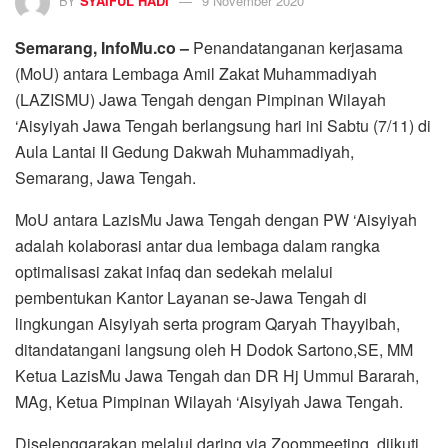
BY
SYAIFUL HADI
9 November 2020
Semarang, InfoMu.co –
Penandatanganan kerjasama
(MoU) antara Lembaga Amil Zakat Muhammadiyah
(LAZISMU) Jawa Tengah dengan Pimpinan Wilayah
‘Aisyiyah Jawa Tengah berlangsung hari ini Sabtu (7/11) di
Aula Lantai II Gedung Dakwah Muhammadiyah,
Semarang, Jawa Tengah.
MoU antara LazisMu Jawa Tengah dengan PW ‘Aisyiyah
adalah kolaborasi antar dua lembaga dalam rangka
optimalisasi zakat infaq dan sedekah melalui
pembentukan Kantor Layanan se-Jawa Tengah di
lingkungan Aisyiyah serta program Qaryah Thayyibah,
ditandatangani langsung oleh H Dodok Sartono,SE, MM
Ketua LazisMu Jawa Tengah dan DR Hj Ummul Bararah,
MAg, Ketua Pimpinan Wilayah ‘Aisyiyah Jawa Tengah.
Diselenggarakan melalui daring via Zoommeeting, diikuti