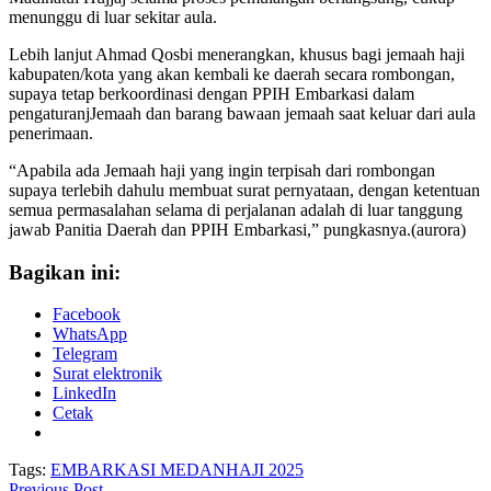
menunggu di luar sekitar aula.
Lebih lanjut Ahmad Qosbi menerangkan, khusus bagi jemaah haji
kabupaten/kota yang akan kembali ke daerah secara rombongan,
supaya tetap berkoordinasi dengan PPIH Embarkasi dalam
pengaturanjJemaah dan barang bawaan jemaah saat keluar dari aula
penerimaan.
“Apabila ada Jemaah haji yang ingin terpisah dari rombongan
supaya terlebih dahulu membuat surat pernyataan, dengan ketentuan
semua permasalahan selama di perjalanan adalah di luar tanggung
jawab Panitia Daerah dan PPIH Embarkasi,” pungkasnya.(aurora)
Bagikan ini:
Facebook
WhatsApp
Telegram
Surat elektronik
LinkedIn
Cetak
Tags:
EMBARKASI MEDAN
HAJI 2025
Previous Post