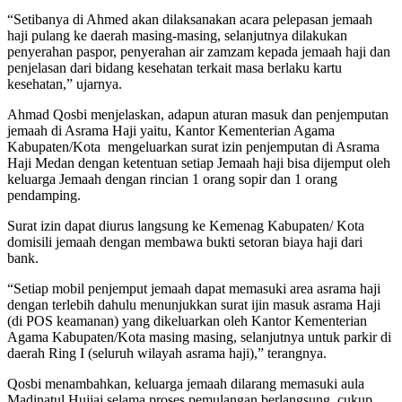
“Setibanya di Ahmed akan dilaksanakan acara pelepasan jemaah
haji pulang ke daerah masing-masing, selanjutnya dilakukan
penyerahan paspor, penyerahan air zamzam kepada jemaah haji dan
penjelasan dari bidang kesehatan terkait masa berlaku kartu
kesehatan,” ujarnya.
Ahmad Qosbi menjelaskan, adapun aturan masuk dan penjemputan
jemaah di Asrama Haji yaitu, Kantor Kementerian Agama
Kabupaten/Kota mengeluarkan surat izin penjemputan di Asrama
Haji Medan dengan ketentuan setiap Jemaah haji bisa dijemput oleh
keluarga Jemaah dengan rincian 1 orang sopir dan 1 orang
pendamping.
Surat izin dapat diurus langsung ke Kemenag Kabupaten/ Kota
domisili jemaah dengan membawa bukti setoran biaya haji dari
bank.
“Setiap mobil penjemput jemaah dapat memasuki area asrama haji
dengan terlebih dahulu menunjukkan surat ijin masuk asrama Haji
(di POS keamanan) yang dikeluarkan oleh Kantor Kementerian
Agama Kabupaten/Kota masing masing, selanjutnya untuk parkir di
daerah Ring I (seluruh wilayah asrama haji),” terangnya.
Qosbi menambahkan, keluarga jemaah dilarang memasuki aula
Madinatul Hujjaj selama proses pemulangan berlangsung, cukup