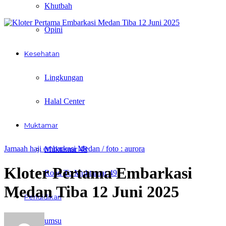
Khutbah
Opini
Kesehatan
Lingkungan
Halal Center
Muktamar
Jamaah haji embarkasi Medan / foto : aurora
Muktamar 48
Kloter Pertama Embarkasi
Road To Muktamar 49
Medan Tiba 12 Juni 2025
Pendidikan
umsu