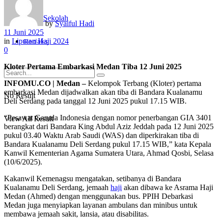
Sekolah
by
Syaiful Hadi
11 Juni 2025
in
Liputan Haji 2024
Redaksi
0
Kloter Pertama Embarkasi Medan Tiba 12 Juni 2025
INFOMU.CO | Medan –
Kelompok Terbang (Kloter) pertama
embarkasi Medan dijadwalkan akan tiba di Bandara Kualanamu
No Result
Deli Serdang pada tanggal 12 Juni 2025 pukul 17.15 WIB.
“Pesawat Garuda Indonesia dengan nomor penerbangan GIA 3401
View All Result
berangkat dari Bandara King Abdul Aziz Jeddah pada 12 Juni 2025
pukul 03.40 Waktu Arab Saudi (WAS) dan diperkirakan tiba di
Bandara Kualanamu Deli Serdang pukul 17.15 WIB,” kata Kepala
Kanwil Kementerian Agama Sumatera Utara, Ahmad Qosbi, Selasa
(10/6/2025).
Kakanwil Kemenagsu mengatakan, setibanya di Bandara
Kualanamu Deli Serdang, jemaah
haji
akan dibawa ke Asrama Haji
Medan (Ahmed) dengan menggunakan bus. PPIH Debarkasi
Medan juga menyiapkan layanan ambulans dan minibus untuk
membawa jemaah sakit, lansia, atau disabilitas.