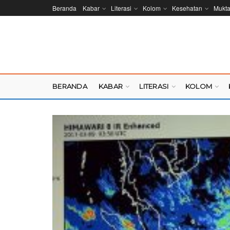
Beranda
Kabar
Literasi
Kolom
Kesehatan
Mukt
BERANDA
KABAR
LITERASI
KOLOM