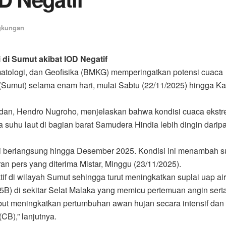
gkungan
i Sumut akibat IOD Negatif
tologi, dan Geofisika (BMKG) memperingatkan potensi cuaca
(Sumut) selama enam hari, mulai Sabtu (22/11/2025) hingga K
dan, Hendro Nugroho, menjelaskan bahwa kondisi cuaca ekst
a suhu laut di bagian barat Samudera Hindia lebih dingin darip
iksi berlangsung hingga Desember 2025. Kondisi ini menambah s
ran pers yang diterima Mistar, Minggu (23/11/2025).
tif di wilayah Sumut sehingga turut meningkatkan suplai uap air
95B) di sekitar Selat Malaka yang memicu pertemuan angin sert
sebut meningkatkan pertumbuhan awan hujan secara intensif dan
),” lanjutnya.