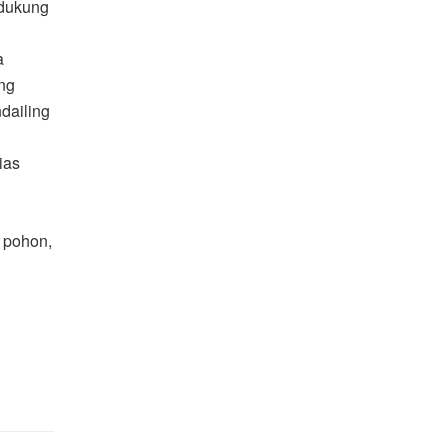
ndukung
a
ng
dailing
ias
 pohon,