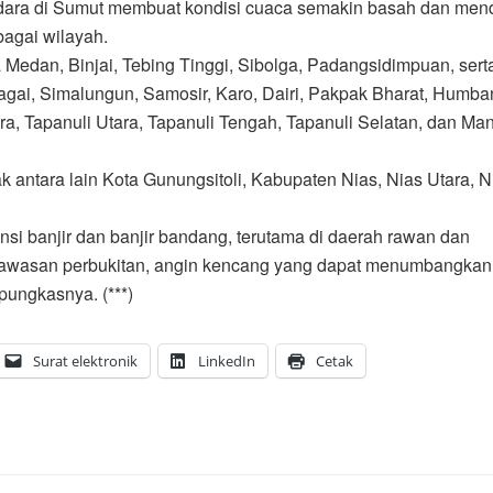
ara di Sumut membuat kondisi cuaca semakin basah dan me
bagai wilayah.
 Medan, Binjai, Tebing Tinggi, Sibolga, Padangsidimpuan, sert
gai, Simalungun, Samosir, Karo, Dairi, Pakpak Bharat, Humba
 Tapanuli Utara, Tapanuli Tengah, Tapanuli Selatan, dan Man
 antara lain Kota Gunungsitoli, Kabupaten Nias, Nias Utara, N
 banjir dan banjir bandang, terutama di daerah rawan dan
i kawasan perbukitan, angin kencang yang dapat menumbangkan
 pungkasnya. (***)
Surat elektronik
LinkedIn
Cetak