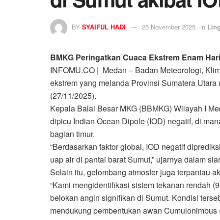
BY
SYAIFUL HADI
25 November 2025
in
Lin
BMKG Peringatkan Cuaca Ekstrem Enam Hari d
INFOMU.CO | Medan – Badan Meteorologi, Klima
ekstrem yang melanda Provinsi Sumatera Utara 
(27/11/2025).
Kepala Balai Besar MKG (BBMKG) Wilayah I Me
dipicu Indian Ocean Dipole (IOD) negatif, di man
bagian timur.
“Berdasarkan faktor global, IOD negatif dipred
uap air di pantai barat Sumut,” ujarnya dalam sia
Selain itu, gelombang atmosfer juga terpantau ak
“Kami mengidentifikasi sistem tekanan rendah (
belokan angin signifikan di Sumut. Kondisi ter
mendukung pembentukan awan Cumulonimbus (CB