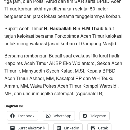
tiga jam, oleh Polisi Airud dan tim SAR serta BPBD Aceh
Timur, korban akhirnya ditemukan sekitar 50 meter
bergeser dari jarak lokasi pertama tenggelamnya korban.
Bupati Aceh Timur
H. Hasballah Bin H.M Thaib
turut
terjun kelokasi bersama Forkopimda Aceh Timur kelokasi
untuk mengevakuasi jasad korban di Gampong Masjid.
Bersama rombongan Bupati saat evakuasi itu turut hadir
Kapolres Aceh Timur AKBP Eko Widiantoro, Sekda Aceh
Timur Ir. Mahyuddin Syech Kalad, M.Si, Kepala BPBD
Aceh Timur Ashadi, MM, Kasatpol PP dan WH Teuku
Amran, MM, Waka Polres Aceh Timur Kompol Warosidi,
MH, dan unsur muspika setempat. (Agusnaidi B)
Bagikan ini:
Facebook
WhatsApp
Telegram
Surat elektronik
LinkedIn
Cetak