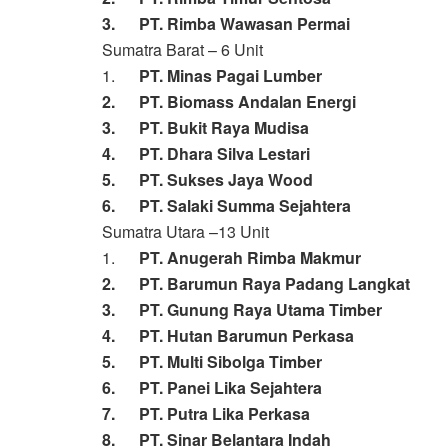
3. PT. Rimba Wawasan Permai
Sumatra Barat – 6 Unit
1.
PT. Minas Pagai Lumber
2. PT. Biomass Andalan Energi
3. PT. Bukit Raya Mudisa
4. PT. Dhara Silva Lestari
5. PT. Sukses Jaya Wood
6. PT. Salaki Summa Sejahtera
Sumatra Utara –13 Unit
1.
PT. Anugerah Rimba Makmur
2. PT. Barumun Raya Padang Langkat
3. PT. Gunung Raya Utama Timber
4. PT. Hutan Barumun Perkasa
5. PT. Multi Sibolga Timber
6. PT. Panei Lika Sejahtera
7. PT. Putra Lika Perkasa
8. PT. Sinar Belantara Indah