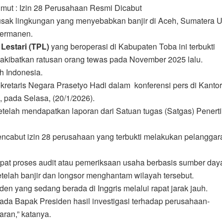
ut : Izin 28 Perusahaan Resmi Dicabut
sak lingkungan yang menyebabkan banjir di Aceh, Sumatera U
permanen.
Lestari (TPL)
yang beroperasi di Kabupaten Toba ini terbukti
akibatkan ratusan orang tewas pada November 2025 lalu.
h Indonesia.
kretaris Negara Prasetyo Hadi dalam konferensi pers di Kantor
 pada Selasa, (20/1/2026).
elah mendapatkan laporan dari Satuan tugas (Satgas) Penert
cabut izin 28 perusahaan yang terbukti melakukan pelanggara
 proses audit atau pemeriksaan usaha berbasis sumber day
etelah banjir dan longsor menghantam wilayah tersebut.
en yang sedang berada di Inggris melalui rapat jarak jauh.
pada Bapak Presiden hasil investigasi terhadap perusahaan-
ran,” katanya.