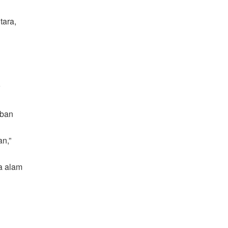
tara,
iban
n,”
a alam