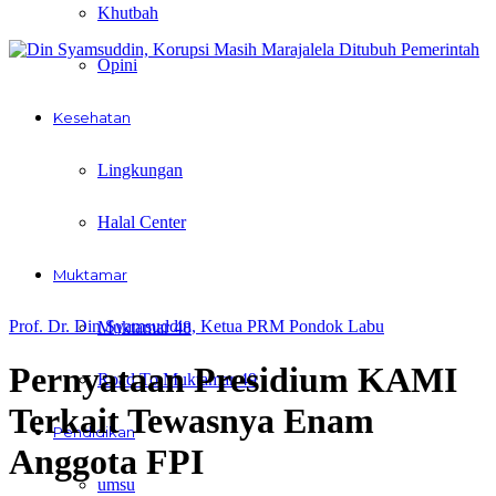
Khutbah
Opini
Kesehatan
Lingkungan
Halal Center
Muktamar
Prof. Dr. Din Syamsuddin, Ketua PRM Pondok Labu
Muktamar 48
Pernyataan Presidium KAMI
Road To Muktamar 49
Terkait Tewasnya Enam
Pendidikan
Anggota FPI
umsu