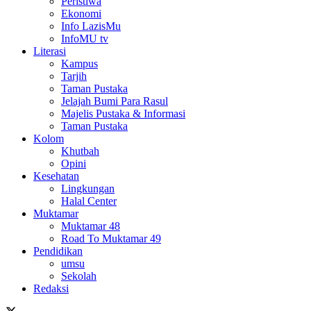
Peristiwa
Ekonomi
Info LazisMu
InfoMU tv
Literasi
Kampus
Tarjih
Taman Pustaka
Jelajah Bumi Para Rasul
Majelis Pustaka & Informasi
Taman Pustaka
Kolom
Khutbah
Opini
Kesehatan
Lingkungan
Halal Center
Muktamar
Muktamar 48
Road To Muktamar 49
Pendidikan
umsu
Sekolah
Redaksi