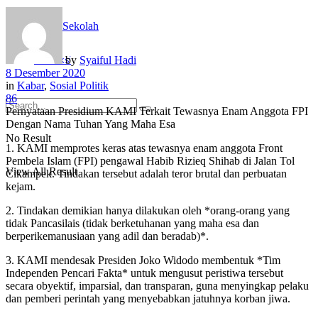
Sekolah
by
Syaiful Hadi
Redaksi
8 Desember 2020
in
Kabar
,
Sosial Politik
86
Pernyataan Presidium KAMI Terkait Tewasnya Enam Anggota FPI
Dengan Nama Tuhan Yang Maha Esa
No Result
1. KAMI memprotes keras atas tewasnya enam anggota Front
Pembela Islam (FPI) pengawal Habib Rizieq Shihab di Jalan Tol
View All Result
Cikampek. Tindakan tersebut adalah teror brutal dan perbuatan
kejam.
2. Tindakan demikian hanya dilakukan oleh *orang-orang yang
tidak Pancasilais (tidak berketuhanan yang maha esa dan
berperikemanusiaan yang adil dan beradab)*.
3. KAMI mendesak Presiden Joko Widodo membentuk *Tim
Independen Pencari Fakta* untuk mengusut peristiwa tersebut
secara obyektif, imparsial, dan transparan, guna menyingkap pelaku
dan pemberi perintah yang menyebabkan jatuhnya korban jiwa.