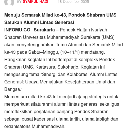
BY
SYAIFUL HADI
18 Desember 2025
Menuju Semarak Milad ke-43, Pondok Shabran UMS
Satukan Alumni Lintas Generasi
INFOMU.CO | Surakarta
– Pondok Hajjah Nuriyah
Shabran Universitas Muhammadiyah Surakarta (UMS)
akan menyelenggarakan Temu Alumni dan Semarak Milad
ke-43 pada Sabtu–Minggu, (10–11/1) mendatang.
Rangkaian kegiatan ini bertempat di kompleks Pondok
Shabran UMS, Kartasura, Sukoharjo. Kegiatan ini
mengusung tema “Sinergi dan Kolaborasi Alumni Lintas
Generasi: Upaya Memajukan Kesejahteraan Umat dan
Bangsa.”
Momentum milad ke-43 ini menjadi ajang strategis untuk
memperkuat silaturahmi alumni lintas generasi sekaligus
merefleksikan perjalanan panjang Pondok Shabran
sebagai pusat kaderisasi ulama tarjih, ulama tabligh dan
organisatoris Muhammadiyah.