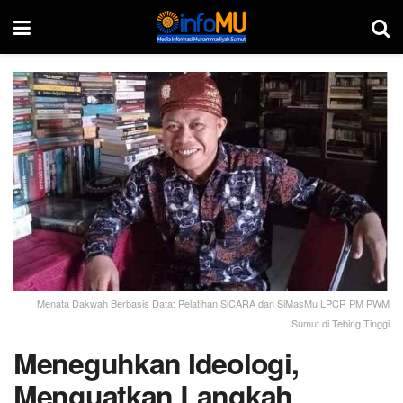
Menata Dakwah Berbasis Data: Pelatihan SiCARA dan SiMasMu LPCR PM PWM
Sumut di Tebing Tinggi
Meneguhkan Ideologi,
Menguatkan Langkah