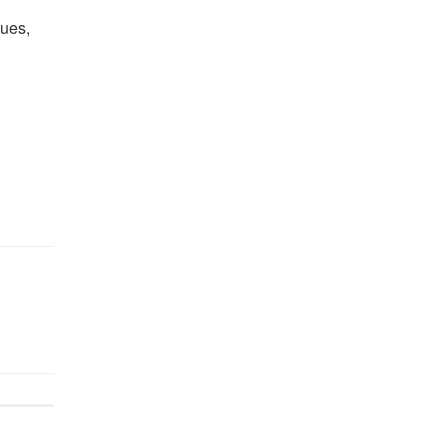
ues,
n