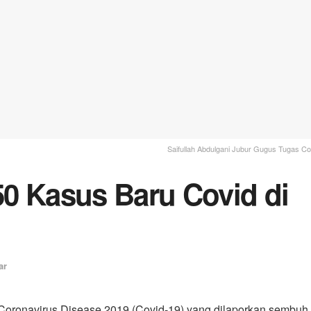
Saifullah Abdulgani Jubur Gugus Tugas C
0 Kasus Baru Covid di
ar
Coronavirus Disease 2019 (Covid-19) yang dilaporkan sembuh