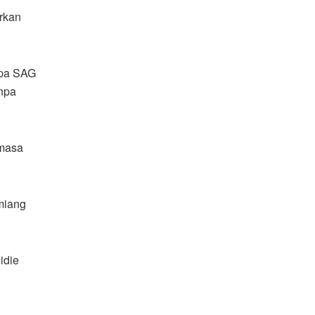
orkan
pa SAG
npa
 masa
miang
idie