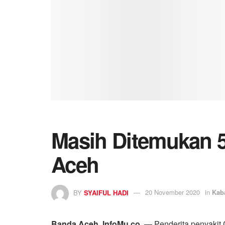
Masih Ditemukan 5
Aceh
BY
SYAIFUL HADI
20 November 2020
in
Kab
Banda Aceh, InfoMu.co
— Penderita penyakit 