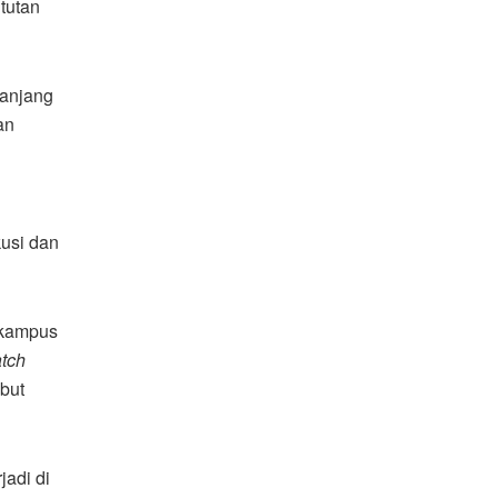
tutan
panjang
an
kusi dan
 kampus
atch
but
adi di