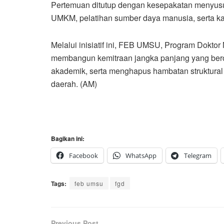
Pertemuan ditutup dengan kesepakatan menyusun
UMKM, pelatihan sumber daya manusia, serta kaj
Melalui inisiatif ini, FEB UMSU, Program Dok
membangun kemitraan jangka panjang yang beror
akademik, serta menghapus hambatan struktura
daerah. (AM)
Bagikan ini:
Facebook
WhatsApp
Telegram
Tags:
feb umsu
fgd
Previous Post