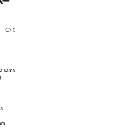
0
ja sama
i
ka
n
ara