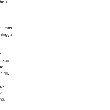
idik
t jelas.
 hingga
n,
utkan
hkan
riil.
tuk
g,
ng.