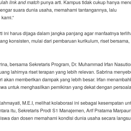
rulah
link and match
punya arti. Kampus tidak cukup hanya mend
dengar suara dunia usaha, memahami tantangannya, lalu
 kami.”
i harus dijaga dalam jangka panjang agar manfaatnya terliha
yang konsisten, mulai dari pembaruan kurikulum, riset bersama,
rina, bersama Sekretaris Program, Dr. Muhammad Irfan Nasutio
ng lahirnya riset terapan yang lebih relevan. Sabrina menyeb
stri akan memberikan dampak yang lebih besar. Irfan menamba
a untuk menghasilkan pemikiran yang dekat dengan persoalan 
Rahmayati, M.E.I, melihat kolaborasi ini sebagai kesempatan un
ra itu, Sekretaris Prodi S1 Manajemen, Arif Pratama Marpaun
swa dan dosen memahami kondisi dunia usaha secara langsu