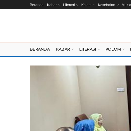
Beranda
Kabar
Literasi
Kolom
Kesehatan
Mukt
BERANDA
KABAR
LITERASI
KOLOM