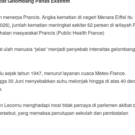
ibat Gelombang Panas Ekstrem
menerpa Prancis. Angka kematian di negeri Menara Eiffel itu
026), jumlah kematian meningkat sekitar 62 persen di wilayah 
atan masyarakat Prancis (Public Health France)
t ulah manusia “jelas” menjadi penyebab intensitas gelomban
lu sejak tahun 1947, menurut layanan cuaca Meteo-France.
ga 30 Juni menyebabkan suhu melonjak hingga di atas 40 der
u.
n Lecornu menghadapi mosi tidak percaya di parlemen akibat
tersebut, yang memaksa penutupan sekolah dan pembatalan