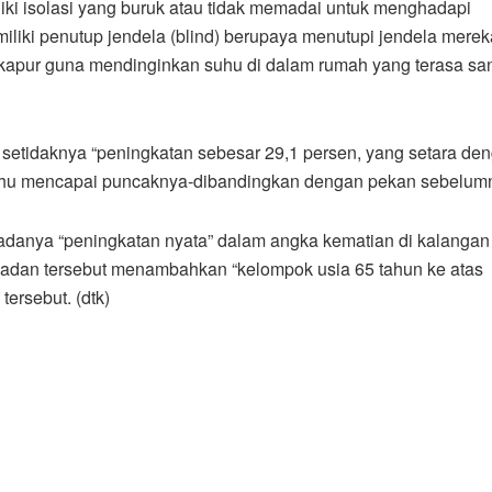
liki isolasi yang buruk atau tidak memadai untuk menghadapi
liki penutup jendela (blind) berupaya menutupi jendela merek
r kapur guna mendinginkan suhu di dalam rumah yang terasa sa
 setidaknya “peningkatan sebesar 29,1 persen, yang setara de
suhu mencapai puncaknya-dibandingkan dengan pekan sebelum
adanya “peningkatan nyata” dalam angka kematian di kalangan
badan tersebut menambahkan “kelompok usia 65 tahun ke atas
ersebut. (dtk)