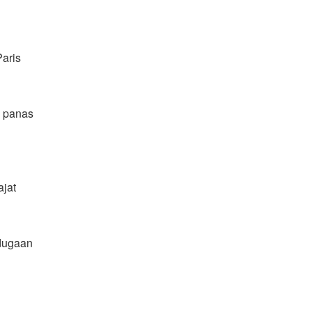
Paris
g panas
ajat
 dugaan